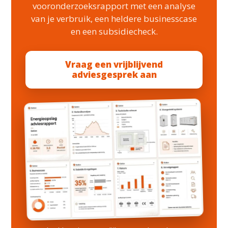
vooronderzoeksrapport met een analyse
van je verbruik, een heldere businesscase
en een subsidiecheck.
Vraag een vrijblijvend
adviesgesprek aan