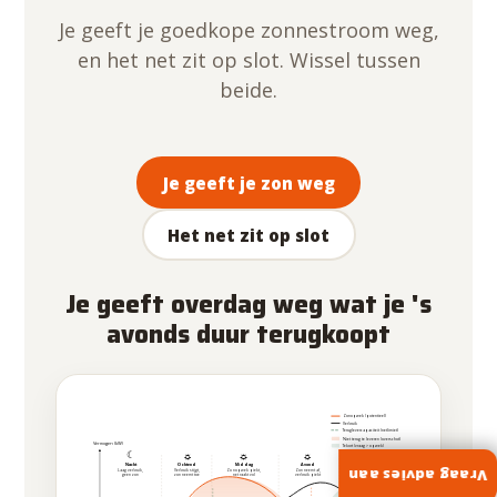
Je geeft je goedkope zonnestroom weg,
en het net zit op slot. Wissel tussen
beide.
Je geeft je zon weg
Het net zit op slot
Je geeft overdag weg wat je 's
avonds duur terugkoopt
Zonopwek (potentieel)
Verbruik
Teruglevercapaciteit (netlimiet)
Niet terug te leveren (overschot)
Vermogen (kW)
Tekort (vraag > opwek)
☾
☾
☼
☼
☼
Nacht
Ochtend
Middag
Avond
Nacht
Vraag advies aan
Laag verbruik,
Verbruik stijgt,
Zonopwek piekt,
Zon neemt af,
Verbruik daalt,
geen zon
zon neemt toe
net raakt vol
verbruik piekt
geen zon