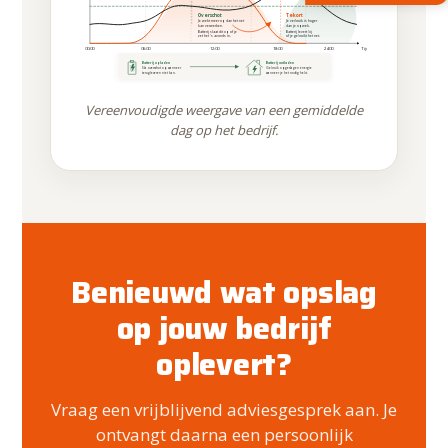
Overschot
Tekort
Je wekt meer op dan het net
Je verbruik is hoger
kan verwerken.
dan je opwek.
Batterij slaat dit op of je
Batterij levert bij
zet het 's avonds in.
of je gebruikt het net.
00:00
06:00
12:00
18:00
24:00
Tijd
Batterij opladen
Batterij ontladen
Sla overschot op wanneer
Gebruik opgeslagen energie
terugleveren niet kan.
wanneer je het nodig hebt.
Vereenvoudigde weergave van een gemiddelde
dag op het bedrijf.
Benieuwd wat opslag
op jouw bedrijf
oplevert?
Vraag een vrijblijvend adviesgesprek aan. Je
ontvangt daarna een persoonlijk