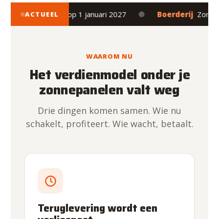
●
topt definitief op 1 januari 2027
Boerderij
Zonder sald
ACTUEEL
WAAROM NU
Het verdienmodel onder je
zonnepanelen valt weg
Drie dingen komen samen. Wie nu
schakelt, profiteert. Wie wacht, betaalt.
Teruglevering wordt een